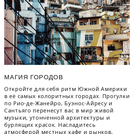
Подпишись на наш
Tеlegram канал
Новые посты каждый день
ОГРН 1134205021752
ИНН 4205273790
РТА 0032513
+7 905 933 8844
info@80ways.ru
8 800 700 88 44