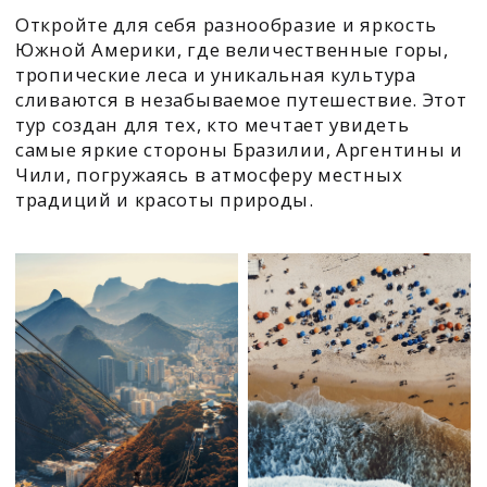
ЖИВОПИСНЫЕ ПЕЙЗАЖИ
Южная Америка поражает величием природы:
от горных вершин Анд до бескрайних пляжей
Рио-де-Жанейро. Шум водопадов Игуасу и
панорамы с холмов открывают вид на
необъятные леса, океанские просторы и
живописные ландшафты, создавая картины,
которые останутся в памяти навсегда.
ПРОГРАММА ТУРА
ДЕНЬ 1:
Прибытие в Рио-де-Жанейро
ДЕНЬ 2: