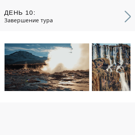
ПОГРУЖЕНИЕ В КУЛЬТУРУ КОНТИНЕНТА
МАГИЯ ГОРОДОВ
Откройте для себя ритм Южной Америки
в её самых колоритных городах. Прогулки
по Рио-де-Жанейро, Буэнос-Айресу и