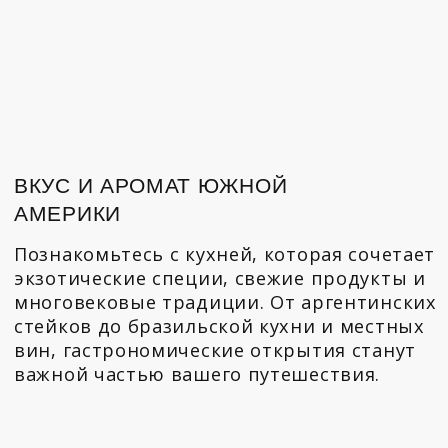
Сантьяго перенесут вас в мир живой
музыки, утонченной архитектуры и
бурлящих красок. Насладитесь
атмосферой местных кафе и рынков,
ощутите уникальный характер каждого
города.
ТРАДИЦИИ И НАСЛЕДИЕ
Погрузитесь в культуру и традиции
южноамериканских народов. Посетите
исторические районы и музеи,
познакомьтесь с яркими ремеслами,
архитектурой и богатой историей
регионов, которые помогут лучше
понять дух и душу Южной Америки.