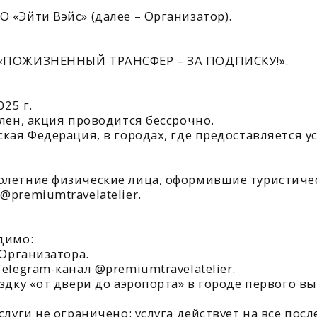
m-канал @premiumtravelatelier.
«от двери до аэропорта» в городе первого вылета по ма
 не ограничено: услуга действует на все последующие п
правил акции.
 оформляется при бронировании тура.
тся с участником акции в пределах города вылета.
ону: до аэропорта первого вылета.
ы, приобретенные у ООО «Эйти Вэйс».
 не может быть передана третьим лицам.
 за невозможность предоставления услуги в случае неп
те отправления или иных фактах, препятствующих оказ
 изменять условия акции, приостанавливать или прекра
льного уведомления.
 согласие участника с настоящими правилами.