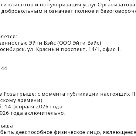
:
тью Эйти Вэйс (ООО Эйти Вэйс)
к, ул. Красный проспект, 14/1, офис 1.
зыгрыше: с момента публикации настоящих Правил по 13
 времени).
евраля 2026 года.
ода включительно.
 дееспособное физическое лицо, являющееся граждани
ии, достигшее возраста 18 лет на момент регистрации.
указанный в п. 2.1, необходимо выполнить действия, ук
анные лица и члены их семей.