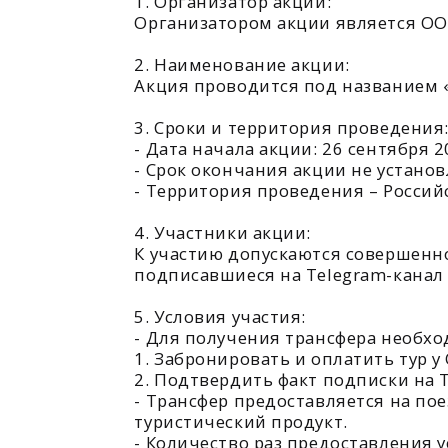
2. Подтвердить факт подписки на Telegra
- Трансфер предоставляется на поездку 
туристический продукт.
- Количество раз предоставления услуги
Организатора, при условии соблюдения 
6. Порядок предоставления услуги:
- Трансфер предоставляется бесплатно и
- Пункт отправления трансфера согласуе
- Трансфер действует только в одну стор
7. Ограничения:
- Акция распространяется только на тур
- Услуга носит персональный характер и
- Организатор не несет ответственности
полной и достоверной информации о мес
8. Прочие условия:
- Организатор оставляет за собой право
одностороннем порядке без предварите
- Факт участия в акции означает полное