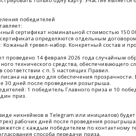
оведено 14 февраля 2026 года случайным образом с ис
технического средства, обеспечивающего случайный выб
етствии с п. 5 настоящих Правил.
на на видео для обеспечения прозрачности. Видеозапис
 дней после проведения розыгрыша.
елей: 1 победитель Главного приза и 10 победителей У
риз.
никнеймов в Telegram или инициалов) будет опубликова
х) рабочих дней после проведения розыгрыша.
тся с каждым победителем по контактному телефону и/и
вания способа передачи приза.
но или через уполномоченного представителя (при пре
привилегий) либо путем отправки за счет Организатора
олжен в течение 10 (десяти) календарных дней с момен
способ получения. В случае неполучения ответа от побе
й розыгрыш данного приза.
иза (в частности, НДФЛ), уплачиваются победителем са
ии. Организатор исполняет функции налогового агента в