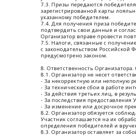
8. Ответственность Организатора. Огра
8.1. Организатор не несет ответственнос
- За некорректную или неполную регист
- За технические сбои в работе интерне
- За действия третьих лиц, в результат
- За последствия предоставления Участ
- За изменение или досрочное прекраще
8.2. Организатор обязуется соблюдать 
Участник соглашается на их обработку 
определения победителей и вручения пр
8.3. Организатор оставляет за собой прав
8.3.1. В одностороннем порядке вносит
новой редакции на официальном сайте Ор
8.3.2. Отказать в выдаче приза Участн
8.3.3. Прекратить или приостановить п
зависящих от его воли, с обязательной
9. Заключительные положения
9.1. Настоящие Правила доступны для о
80ways.ru.
9.2. Все спорные вопросы, связанные с 
недостижения согласия – в соответстви
9.3. Вопросы, не урегулированные наст
законодательством РФ.