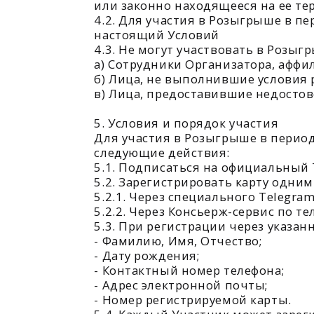
б) Лица, не выполнившие условия разде
в) Лица, предоставившие недостоверны
5. Условия и порядок участия
Для участия в Розыгрыше в период с м
следующие действия:
5.1. Подписаться на официальный Telegr
5.2. Зарегистрировать карту одним из сп
5.2.1. Через специального Telegram-бота:
5.2.2. Через Консьерж-сервис по телефону:
5.3. При регистрации через указанные к
- Фамилию, Имя, Отчество;
- Дату рождения;
- Контактный номер телефона;
- Адрес электронной почты;
- Номер регистрируемой карты.
5.4. Каждый Участник может зарегистрир
каких-либо покупок.
6. Призовой фонд и порядок определени
6.1. Призовой фонд Розыгрыша составляе
6.1.1. Главный приз (1 шт.): Подарочны
Порядок и условия использования серт
6.1.2. Утешительные призы (10 шт.): Ко