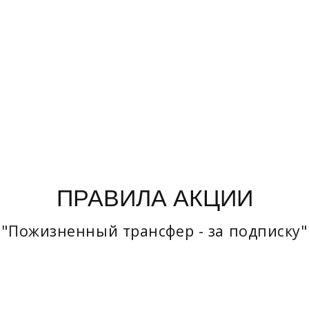
изненный трансфер - за подписку"
 Вэйс» (далее – Организатор).
ИЗНЕННЫЙ ТРАНСФЕР – ЗА ПОДПИСКУ!».
акция проводится бессрочно.
дерация, в городах, где предоставляется услуга трансф
е физические лица, оформившие туристический продукт 
umtravelatelier.
изатора.