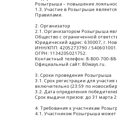
Правилами.
2. Организатор
2.1. Организатором Розыгрыша является
Общество с ограниченной ответственнос
Юридический адрес: 630007, г. Новосибирс
ИНН/КПП: 4205273790 / 540601001.
ОГРН: 1134205021752.
Контактный телефон: 8-800-700-88-44.
Официальный сайт: 80ways.ru.
3. Сроки проведения Розыгрыша
3.1. Срок регистрации для участия в Ро
включительно (23:59 по новосибирскому
3.2. Дата определения победителей: 14 ф
Срок выдачи призов: до 31 марта 2026 г
4. Требования к участникам Розыгрыша
4.1. Участником Розыгрыша может быть
или законно находящееся на ее территор
4.2. Для участия в Розыгрыше в период, 
настоящий Условий
4.3. Не могут участвовать в Розыгрыше:
а) Сотрудники Организатора, аффилиров