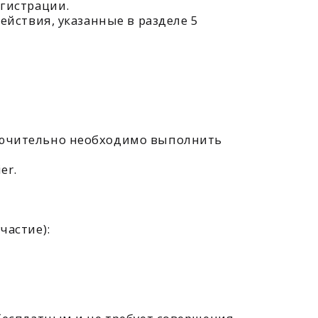
 необходимо выполнить
 и не требует совершения
десят тысяч) рублей.
ами его предоставления.
ь набора определяются