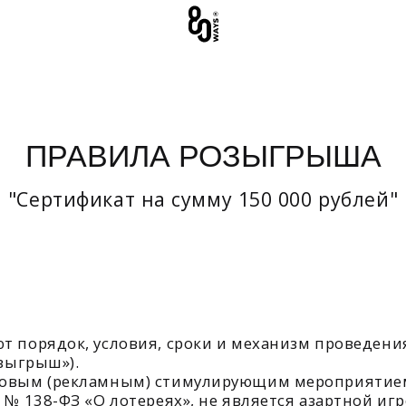
РАВИЛА РОЗЫГРЫША
ртификат на сумму 150 000 рублей"
ядок, условия, сроки и механизм проведения розыгрыш
ш»).
 (рекламным) стимулирующим мероприятием, не являетс
8-ФЗ «О лотереях», не является азартной игрой и не тре
нтов и популяризация услуг Организатора.
ровольным и означает полное и безоговорочное согласи