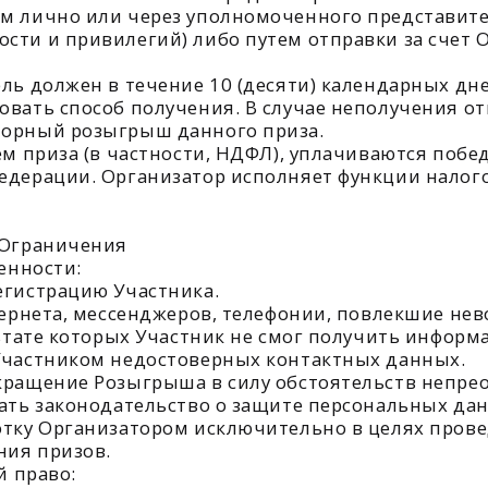
ничения
ти:
рацию Участника.
та, мессенджеров, телефонии, повлекшие невозможность
е которых Участник не смог получить информацию о Роз
ником недостоверных контактных данных.
ние Розыгрыша в силу обстоятельств непреодолимой си
законодательство о защите персональных данных. Предо
Организатором исключительно в целях проведения данн
изов.
о:
ь изменения в настоящие Правила, уведомив об этом Уч
ганизатора: 80ways.ru не менее чем за 3 дня до вступл
ику, который нарушил настоящие Правила или предостав
роведение Розыгрыша досрочно в случае возникновения 
 публикацией соответствующего уведомления.
знакомления всем заинтересованным лицам на официал
проведением Розыгрыша, подлежат разрешению путем пер
и с законодательством Российской Федерации по месту 
оящими Правилами, решаются Организатором в соответ