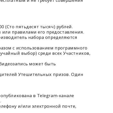
пользованием программного
ор) среди всех Участников,
ь может быть
тешительных призов. Один
на в Telegram-канале
ли электронной почте,
дъявлении паспорта и
 по почтовому адресу,
та получения уведомления
дителя в указанный срок,
мостоятельно в соответствии
 случае, если это