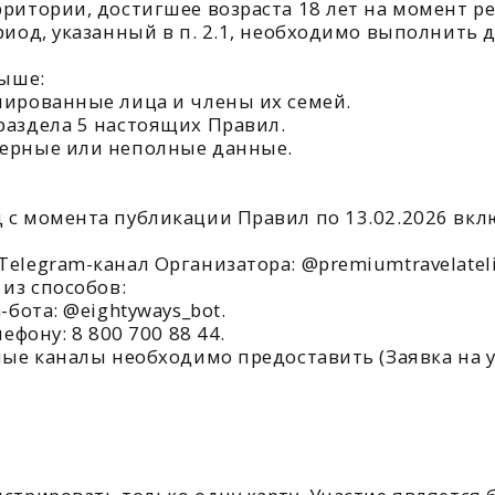
ла 5 настоящих Правил.
е или неполные данные.
омента публикации Правил по 13.02.2026 включительно
am-канал Организатора: @premiumtravelatelier.
особов:
 @eightyways_bot.
 8 800 700 88 44.
аналы необходимо предоставить (Заявка на участие):
овать только одну карту. Участие является бесплатным
я победителей
т:
й сертификат номинальной стоимостью 150 000 (Сто пять
ификата определяются отдельным договором или правил
жаный тревел-набор. Конкретный состав и производител