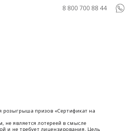
8 800 700 88 44
а призов «Сертификат на
я лотереей в смысле
бует лицензирования. Цель
е Участника с настоящими