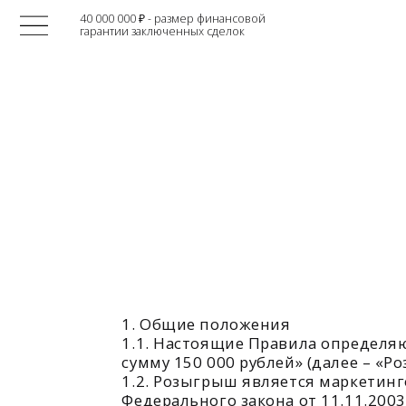
40 000 000 ₽ - размер финансовой
гарантии заключенных сделок
П
"Се
1. Общие положения
1.1. Настоящие Правила определяют пор
сумму 150 000 рублей» (далее – «Розыгры
1.2. Розыгрыш является маркетинговым
Федерального закона от 11.11.2003 № 13
Розыгрыша – повышение лояльности клие
1.3. Участие в Розыгрыше является доб