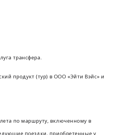
ршруту, включенному в
оездки, приобретенные у
редоставления участником
анию услуги.
щать ее проведение в