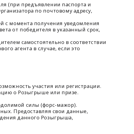
 участия или регистрации.
ыгрыше или призе.
лы (форс-мажор).
ставляя свои данные,
ого Розыгрыша,
астников путем публикации
ения изменений в силу.
ил ложные сведения.
обстоятельств, не
ьном сайте Организатора:
еговоров, а в случае
нахождения Организатора.
ствии с действующим