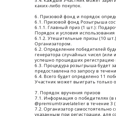
Организатором.
6.2. Определение победителей будет пр
генератора случайных чисел (или иного 
успешно прошедших регистрацию в соотв
6.3. Процедура розыгрыша будет записа
предоставлена по запросу в течение 30
6.4. Всего будет определено 11 победит
Участник может выиграть только один п
7. Порядок вручения призов
7.1. Информация о победителях (в виде 
@premiumtravelatelier в течение 3 (тре
7.2. Организатор самостоятельно свяже
указанным при регистрации, для согласо
7.3. Призы передаются победителям лич
зарегистрированной карты лояльности и 
указанному победителем.
7.4. Для получения приза победитель д
подтвердить свои данные и согласовать 
Организатор вправе провести повторны
7.5. Налоги, связанные с получением пр
с законодательством Российской Федерац
предусмотрено законом.